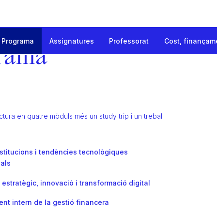
Programa
Assignatures
Professorat
Cost, finançam
onal Management
rama
S
uctura en quatre mòduls més un study trip i un treball
stitucions i tendències tecnològiques
nals
stratègic, innovació i transformació digital
nt intern de la gestió financera