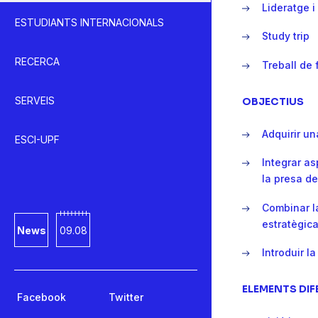
Lideratge 
ESTUDIANTS INTERNACIONALS
Study trip
RECERCA
Treball de 
SERVEIS
OBJECTIUS
Adquirir un
ESCI-UPF
Integrar as
la presa d
Combinar la
estratègic
News
09.08
Introduir l
ELEMENTS DI
Facebook
Twitter