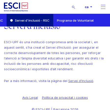
Buscar
ca
Men
Inici
SC
Servei d'inclusió - RSC
Programa de Voluntariat
Responsabilitat Social Corporativa
Servei d'inclusió
Servei d'inclusió - RSC
ESCI-UPF és una institució compromesa amb la societat i, en
aquest sentit, s’ha creat el Servei d’Inclusió: per assegurar el
correcte desenvolupament de totes les persones, per reforçar
l’atenció a l’àmplia diversitat educativa i per garantir els drets i la
inclusió de les persones amb discapacitat, risc d’exclusió
socioeconòmica i esportistes d’alt rendiment.
Per a més informació, visita la pàgina del
Servei d’Inclusió
.
Avís Legal
Política de privacitat i cookies
© ESCI-UPF | Barcelona 2026