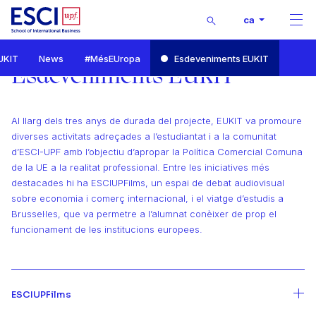
Buscar
ca
Men
Inici
UKIT
News
#MésEUropa
Esdeveniments EUKIT
EUKIT - Coneixement i innovació per als reptes del comerç europeu
Esdeveniments EUKIT
Esdeveniments EUKIT
Al llarg dels tres anys de durada del projecte, EUKIT va promoure
diverses activitats adreçades a l’estudiantat i a la comunitat
d’ESCI-UPF amb l’objectiu d’apropar la Política Comercial Comuna
de la UE a la realitat professional. Entre les iniciatives més
destacades hi ha ESCIUPFilms, un espai de debat audiovisual
sobre economia i comerç internacional, i el viatge d’estudis a
Brussel·les, que va permetre a l’alumnat conèixer de prop el
funcionament de les institucions europees.
ESCIUPFilms