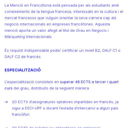
La Menció en Francofonia està pensada per als estudiants amb
coneixements de la llengua francesa, interessats en la cultura i el
mercat francesos que vulguin orientar la seva carrera cap als
negocis internacionals en empreses francòfones. Aquesta
menció aporta un valor afegit al títol de Grau en Negocis i
Màrqueting Internacionals.
És requisit indispensable poder certificar un nivell B2, DALF C1 o
DALF C2 de francès.
ESPECIALITZACIÓ
L'especialització consisteix en
superar 48 ECTS a tercer i quart
curs
del grau, distribuïts de la següent manera:
20 ECTS d'assignatures optatives impartides en francès, ja
sigui a ESCI-UPF o durant l'estada d'intercanvi a algun país
francòfon