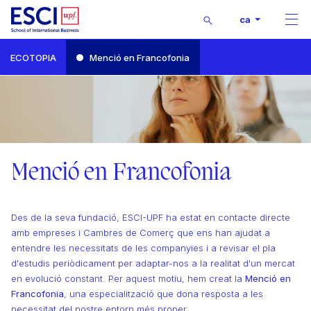
Buscar
ca
Men
Inici
ECOTOPIA
Menció en Francofonia
Itineraris i mencions
Menció en Francofonia
Menció en Francofonia
Des de la seva fundació, ESCI-UPF ha estat en contacte directe
amb empreses i Cambres de Comerç que ens han ajudat a
entendre les necessitats de les companyies i a revisar el pla
d'estudis periòdicament per adaptar-nos a la realitat d'un mercat
en evolució constant. Per aquest motiu, hem creat la
Menció en
Francofonia
, una especialització que dona resposta a les
necessitat del nostre entorn més proper.