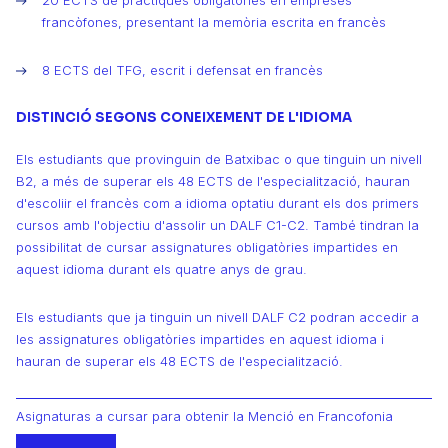
20 ECTS de pràctiques obligatòries en empreses
francòfones, presentant la memòria escrita en francès
8 ECTS del TFG, escrit i defensat en francès
DISTINCIÓ SEGONS CONEIXEMENT DE L'IDIOMA
Els estudiants que provinguin de Batxibac o que tinguin un nivell
B2, a més de superar els 48 ECTS de l'especialització, hauran
d'escoliir el francès com a idioma optatiu durant els dos primers
cursos amb l'objectiu d'assolir un DALF C1-C2. També tindran la
possibilitat de cursar assignatures obligatòries impartides en
aquest idioma durant els quatre anys de grau.
Els estudiants que ja tinguin un nivell DALF C2 podran accedir a
les assignatures obligatòries impartides en aquest idioma i
hauran de superar els 48 ECTS de l'especialització.
Asignaturas a cursar para obtenir la Menció en Francofonia