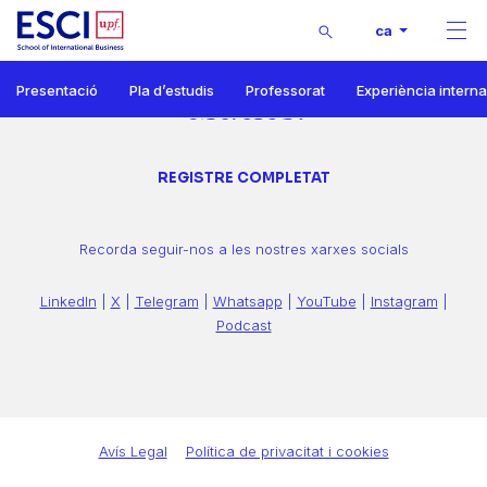
Buscar
ca
Men
Inici
Presentació
Pla d’estudis
Professorat
Experiència intern
Grau en Negocis i Màrqueting Internacionals
Gràcies!
Thank You Sesiones
REGISTRE COMPLETAT
Recorda seguir-nos a les nostres xarxes socials
LinkedIn
|
X
|
Telegram
|
Whatsapp
|
YouTube
|
Instagram
|
Podcast
Avís Legal
Política de privacitat i cookies