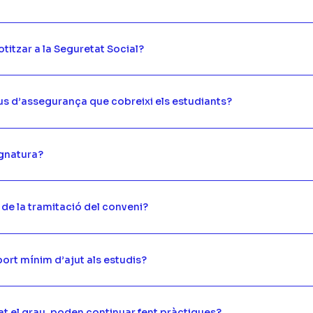
otitzar a la Seguretat Social?
pus d’assegurança que cobreixi els estudiants?
ignatura?
 de la tramitació del conveni?
port mínim d’ajut als estudis?
zat el grau, poden continuar fent pràctiques?