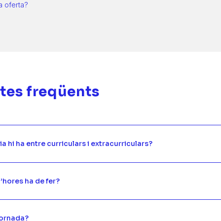
a oferta?
tes freqüents
a hi ha entre curriculars i extracurriculars?
hores ha de fer?
jornada?