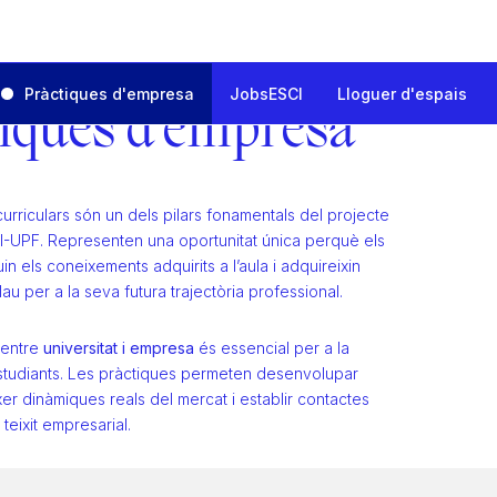
Pràctiques d'empresa
JobsESCI
Lloguer d'espais
iques d'empresa
a
urriculars són un dels pilars fonamentals del projecte
-UPF. Representen una oportunitat única perquè els
in els coneixements adquirits a l’aula i adquireixin
u per a la seva futura trajectòria professional.
 entre
universitat i empresa
és essencial per a la
studiants. Les pràctiques permeten desenvolupar
ixer dinàmiques reals del mercat i establir contactes
teixit empresarial.