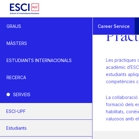
Inici
Career Service
GRAUS
Empresa
Pràct
Pràctiques d'empres
MÀSTERS
Les pràctiques c
ESTUDIANTS INTERNACIONALS
acadèmic d’ESCI
estudiants apliqu
RECERCA
competències cla
SERVEIS
La col·laboració
formació dels e
ESCI-UPF
habilitats, conè
valuosos amb el 
Estudiants