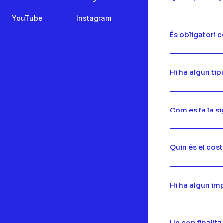
YouTube
Instagram
És obligatori c
Hi ha algun ti
Com es fa la s
Quin és el cost
Hi ha algun im
Un cop finalit