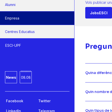
Vols publicar un
Alumni
JobsESCI
Empresa
Centres Educatius
Pregun
ESCI-UPF
Quina diferènci
News
08.08
Quin nombre d’
Facebook
Twitter
Quin tipus de 
LinkedIn
Telegram