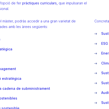
 l’opció de fer
pràctiques curriculars,
que impulsaran el
sional.
l màster, podràs accedir a una gran varietat de
Concreta
lades amb les àrees següents:
Sust
a
ESG 
ratègica
Ener
Clim
anagement
Sust
ó estratègica
Sust
la cadena de subministrament
Audi
ostenibles
Sust
 sostenible