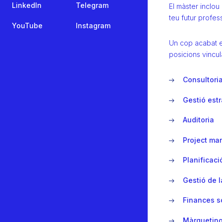
LinkedIn
Telegram
El màster inclou
teu futur profes
YouTube
Instagram
Un cop acabat e
posicions vincu
Consultori
Gestió est
Auditoria
Project m
Planificaci
Gestió de 
Finances s
Màrqueting