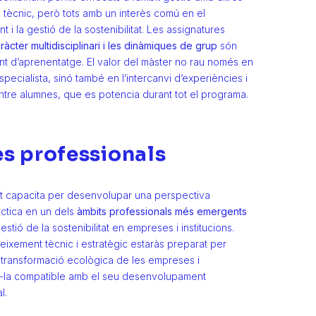
 tècnic, però tots amb un interès comú en el
i la gestió de la sostenibilitat. Les assignatures
ràcter multidisciplinari i les dinàmiques de grup
són
nt d’aprenentatge. El valor del màster no rau només en
specialista, sinó també en l’intercanvi d’experiències i
tre alumnes, que es potencia durant tot el programa.
es professionals
t capacita per desenvolupar una perspectiva
ctica en un dels
àmbits professionals més emergents
 gestió de la sostenibilitat en empreses i institucions.
ixement tècnic i estratègic estaràs preparat per
a transformació ecològica de les empreses i
ent-la compatible amb el seu desenvolupament
l.