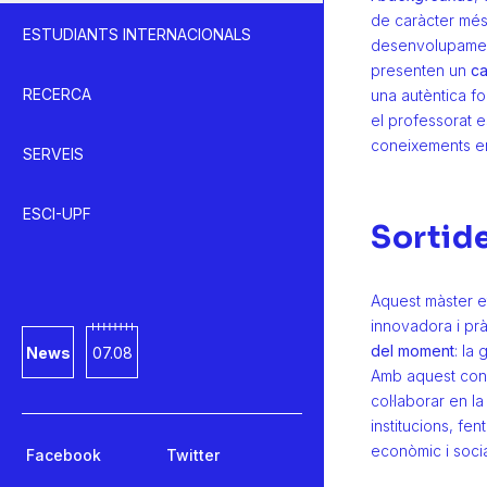
de caràcter més
ESTUDIANTS INTERNACIONALS
desenvolupament 
presenten un
ca
RECERCA
una autèntica fo
el professorat e
coneixements en
SERVEIS
ESCI-UPF
Sortid
Aquest màster e
innovadora i prà
del moment
: la
News
07.08
Amb aquest cone
col·laborar en l
institucions, f
econòmic i socia
Facebook
Twitter