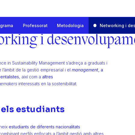
ograma
Professorat
Metodologia
Networking i de
 Sustainability Management
olupament professional
rking i desenvolupame
nce in Sustainability Management s’adreça a graduats i
 l’àmbit de la gestió empresarial i el
management
, a
entalistes
, així com a
altres
gemakers
interessats en la sostenibilitat.
dels estudiants
uneix
estudiants de diferents nacionalitats
 combinant perfils enfocats a l’àmbit gestió amb altres