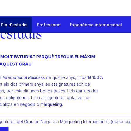
Pla d'estudis
Professorat
Experiència internacional
rqueting Internacionals (docència en anglès)
'estudis
 MOLT ESTUDIAT PERQUÈ TREGUIS EL MÀXIM
'AQUEST GRAU
l'
International Business
de quatre anys, impartit
100%
nt els dos primers anys les assignatures són de
ori, per establir unes bones bases. I els darrers dos
es obligatòries, hi ha assignatures optatives on
cialitza en
negocis
o
màrqueting
.
ignatures del Grau en Negocis i Màrqueting Internacionals (docència