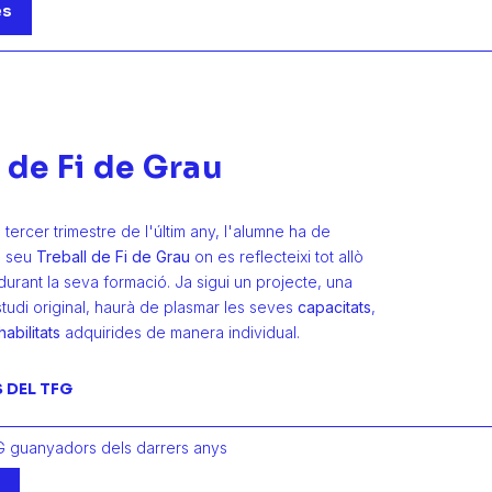
es
 de Fi de Grau
 tercer trimestre de l'últim any, l'alumne ha de
l seu
Treball de Fi de Grau
on es reflecteixi tot allò
urant la seva formació. Ja sigui un projecte, una
tudi original, haurà de plasmar les seves
capacitats
,
habilitats
adquirides de manera individual.
DEL TFG
G guanyadors dels darrers anys