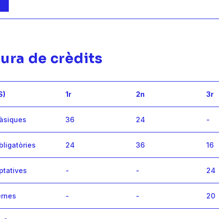
ura de crèdits
S)
1r
2n
3r
bàsiques
36
24
-
bligatòries
24
36
16
ptatives
-
-
24
ernes
-
-
20