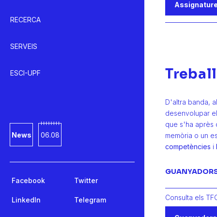
Assignatur
RECERCA
SERVEIS
Treball
ESCI-UPF
D'altra banda, al
desenvolupar e
que s'ha après d
News
06.08
memòria o un es
competències
i
GUANYADORS 
Facebook
Twitter
Consulta els TF
LinkedIn
Telegram