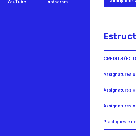
Guanyadors
YouTube
Instagram
Estruct
CRÈDITS (ECT
Assignatures 
Assignatures o
Assignatures o
Pràctiques ext