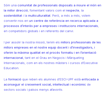
Sóm una
comunitat de professionals disposats a moure el món en
la millor direcció
, fomentant valors com el
respecte
, la
sostenibilitat
i la
multiculturalitat
. Però, a més a més, volem
convertir-nos en
un centre de referència en recerca aplicada a
processos d’interès per a empreses i institucions internacionals
,
en competidors globals i en referents del canvi.
I per assolir la nostra missió, tenim els
millors professionals de les
millors empreses en el nostre equip docent i d’investigadors, i
oferim la màxima qualitat en el procés formatiu i en l’orientació
internacional
, tant en el Grau en Negocis i Màrqueting
Internacionals, com en els nostres màsters i cursos d’Executive
Education.
La
formació
que reben els alumnes d’ESCI-UPF està
enfocada a
aconseguir el creixement social, intel·lectual i econòmic
de
sectors socials i països menys afavorits.