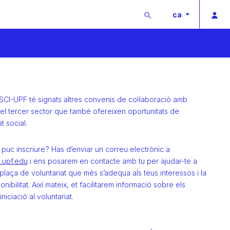
Buscar
Acc
ca
SCI-UPF té signats altres convenis de col·laboració amb
del tercer sector que també ofereixen oportunitats de
t social.
puc inscriure? Has d’enviar un correu electrònic a
.upf.edu
i ens posarem en contacte amb tu per ajudar-te a
 plaça de voluntariat que més s’adequa als teus interessos i la
onibilitat. Així mateix, et facilitarem informació sobre els
niciació al voluntariat.