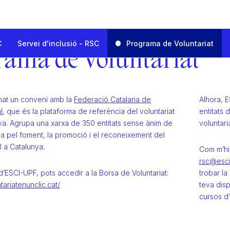
C
Servei d'inclusió - RSC
Programa de Voluntariat
al Corporativa
rama de Voluntariat
iat
nat un conveni amb la
Federació Catalana de
Alhora, E
l
, que és la plataforma de referència del voluntariat
entitats 
nya. Agrupa una xarxa de 350 entitats sense ànim de
voluntaria
la pel foment, la promoció i el reconeixement del
l a Catalunya.
Com m’hi 
rsc@esci
ESCI-UPF, pots accedir a la Borsa de Voluntariat:
trobar la
tariatenunclic.cat/
teva disp
cursos d’i