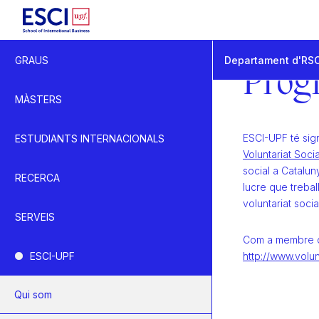
Inici
Departament d'RS
GRAUS
Responsabilitat Soci
Prog
Programa de Voluntar
MÀSTERS
ESCI-UPF té sig
ESTUDIANTS INTERNACIONALS
Voluntariat Socia
social a Catalu
RECERCA
lucre que trebal
voluntariat socia
SERVEIS
Com a membre d’
ESCI-UPF
http://www.volun
Qui som