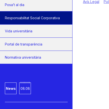
Avís Legal
Pol
Posa’t al dia
Responsabilitat Social Corporativa
Vida universitària
Portal de transparència
Normativa universitària
News
08.08