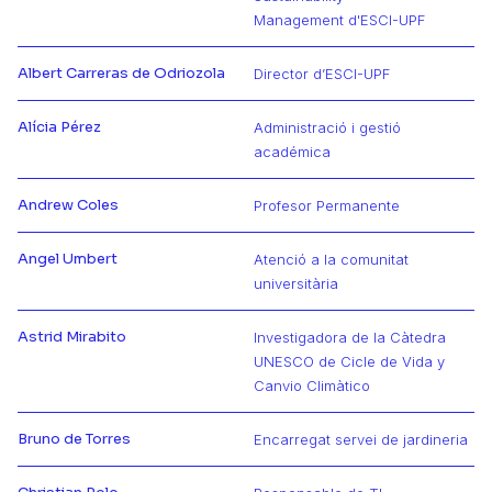
Management d'ESCI-UPF
Albert Carreras de Odriozola
Director d’ESCI-UPF
Más información de Albert
Alícia Pérez
Administració i gestió
Más información de Alícia
académica
Andrew Coles
Profesor Permanente
Más información de Andrew
Angel Umbert
Atenció a la comunitat
Más información de Angel
universitària
Astrid Mirabito
Investigadora de la Càtedra
UNESCO de Cicle de Vida y
Más información de Astrid
Canvio Climàtico
Bruno de Torres
Encarregat servei de jardineria
Más información de Bruno