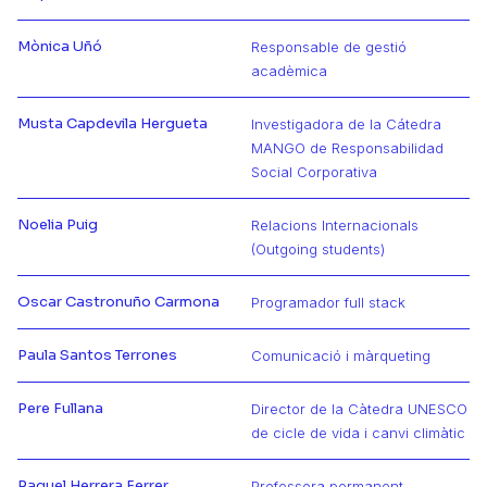
Más información de Miquel
Mònica Uñó
Responsable de gestió
Más información de Mònica
acadèmica
Musta Capdevila Hergueta
Investigadora de la Cátedra
MANGO de Responsabilidad
Más información de Musta
Social Corporativa
Noelia Puig
Relacions Internacionals
Más información de Noelia
(Outgoing students)
Oscar Castronuño Carmona
Programador full stack
Más información de Oscar
Paula Santos Terrones
Comunicació i màrqueting
Más información de Paula
Pere Fullana
Director de la Càtedra UNESCO
Más información de Pere
de cicle de vida i canvi climàtic
Raquel Herrera Ferrer
Professora permanent