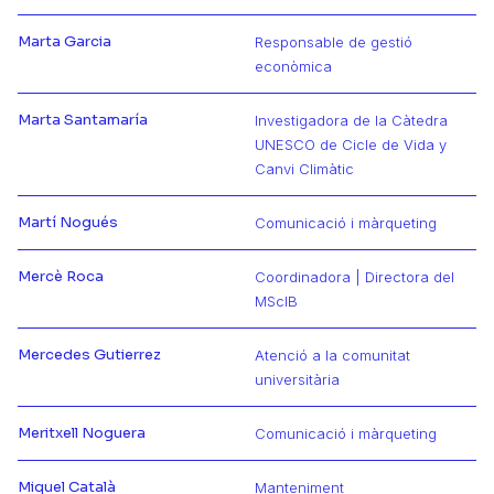
Marta Garcia
Responsable de gestió
Más información de Marta
econòmica
Marta Santamaría
Investigadora de la Càtedra
UNESCO de Cicle de Vida y
Más información de Marta
Canvi Climàtic
Martí Nogués
Comunicació i màrqueting
Más información de Martí
Mercè Roca
Coordinadora | Directora del
Más información de Mercè
MScIB
Mercedes Gutierrez
Atenció a la comunitat
Más información de Mercedes
universitària
Meritxell Noguera
Comunicació i màrqueting
Más información de Meritxell
Miquel Català
Manteniment