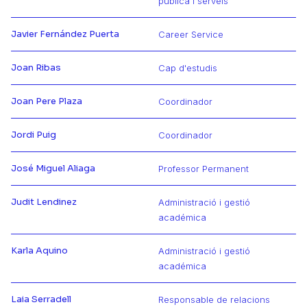
Más información de Isabel
pública i serveis
Javier Fernández Puerta
Career Service
Más información de Javier
Joan Ribas
Cap d'estudis
Más información de Joan
Joan Pere Plaza
Coordinador
Más información de Joan Pere
Jordi Puig
Coordinador
Más información de Jordi
José Miguel Aliaga
Professor Permanent
Más información de José Miguel
Judit Lendinez
Administració i gestió
Más información de Judit
académica
Karla Aquino
Administració i gestió
Más información de Karla
académica
Laia Serradell
Responsable de relacions