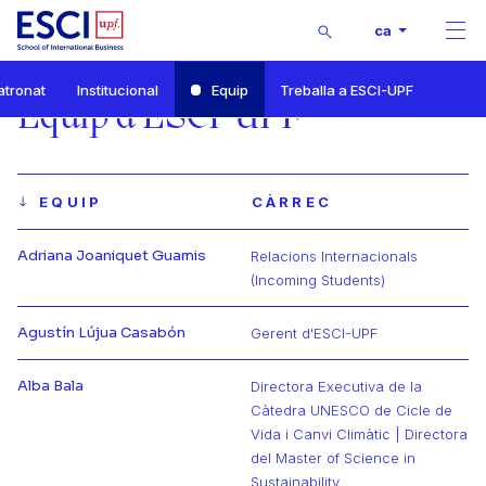
Buscar
ca
Men
Inici
atronat
Institucional
Equip
Treballa a ESCI-UPF
Qui som
Equip d'ESCI-UPF
Equip
EQUIP
CÀRREC
Adriana Joaniquet Guamis
Relacions Internacionals
Más información de Adriana
(Incoming Students)
Agustín Lújua Casabón
Gerent d'ESCI-UPF
Más información de Agustín
Alba Bala
Directora Executiva de la
Càtedra UNESCO de Cicle de
Vida i Canvi Climàtic | Directora
Más información de Alba
del Master of Science in
Sustainability