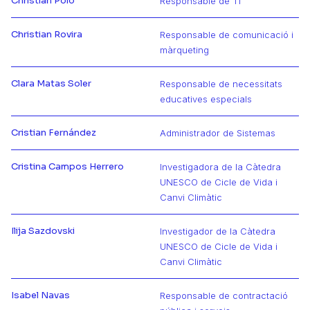
Christian Polo
Responsable de TI
Más información de Christian
Christian Rovira
Responsable de comunicació i
Más información de Christian
màrqueting
Clara Matas Soler
Responsable de necessitats
Más información de Clara
educatives especials
Cristian Fernández
Administrador de Sistemas
Más información de Cristian
Cristina Campos Herrero
Investigadora de la Càtedra
UNESCO de Cicle de Vida i
Más información de Cristina
Canvi Climàtic
Ilija Sazdovski
Investigador de la Càtedra
UNESCO de Cicle de Vida i
Más información de Ilija
Canvi Climàtic
Isabel Navas
Responsable de contractació