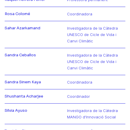
Más información de Raquel
Rosa Colomé
Coordinadora
Más información de Rosa
Sahar Azarkamand
Investigadora de la Càtedra
UNESCO de Cicle de Vida i
Más información de Sahar
Canvi Climàtic
Sandra Ceballos
Investigadora de la Càtedra
UNESCO de Cicle de Vida i
Más información de Sandra
Canvi Climàtic
Sandra Sinem Kaya
Coordinadora
Más información de Sandra
Shushanta Acharjee
Coordinador
Más información de Shushanta
Silvia Ayuso
Investigadora de la Càtedra
Más información de Silvia
MANGO d'Innovació Social