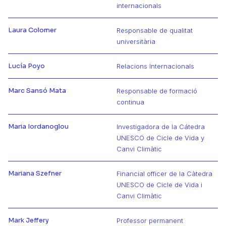
Más información de Laia
internacionals
Laura Colomer
Responsable de qualitat
Más información de Laura
universitària
Lucía Poyo
Relacions Internacionals
Más información de Lucía
Marc Sansó Mata
Responsable de formació
Más información de Marc
continua
Maria Iordanoglou
Investigadora de la Cátedra
UNESCO de Cicle de Vida y
Más información de Maria
Canvi Climàtic
Mariana Szefner
Financial officer de la Càtedra
UNESCO de Cicle de Vida i
Más información de Mariana
Canvi Climàtic
Mark Jeffery
Professor permanent
Más información de Mark