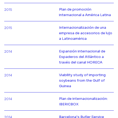
Plan de promoción
2015
Más información de
internacional a América Latina
Internacionalización de una
2015
empresa de accesorios de lujo
Más información de
a Latinoamérica
Expansión internacional de
2014
Espaderos del Atlántico a
Más información de
través del canal HORECA
Viability study of importing
2014
soybeans from the Gulf of
Más información de
Guinea
Plan de internacionalización:
2014
Más información de
IBERICBOX
Barcelona’s Butler Service
2014