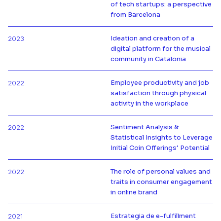
of tech startups: a perspective
Más información de
from Barcelona
Ideation and creation of a
2023
digital platform for the musical
Más información de
community in Catalonia
Employee productivity and job
2022
satisfaction through physical
Más información de
activity in the workplace
Sentiment Analysis &
2022
Statistical Insights to Leverage
Más información de
Initial Coin Offerings’ Potential
The role of personal values and
2022
traits in consumer engagement
Más información de
in online brand
Estrategia de e-fulfillment
2021