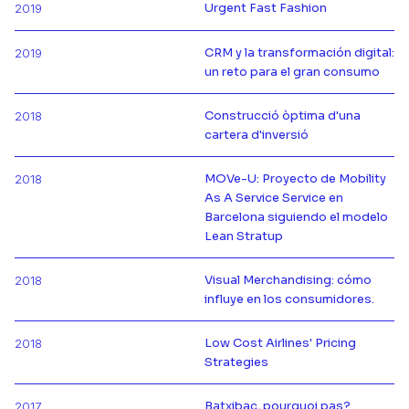
Urgent Fast Fashion
2019
Más información de
CRM y la transformación digital:
2019
Más información de
un reto para el gran consumo
Construcció òptima d'una
2018
Más información de
cartera d'inversió
MOVe-U: Proyecto de Mobility
2018
As A Service Service en
Más información de
Barcelona siguiendo el modelo
Lean Stratup
Visual Merchandising: cómo
2018
Más información de
influye en los consumidores.
Low Cost Airlines' Pricing
2018
Más información de
Strategies
Batxibac, pourquoi pas?
2017