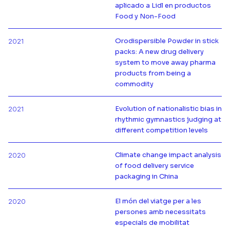
aplicado a Lidl en productos
Más información de
Food y Non-Food
Orodispersible Powder in stick
2021
packs: A new drug delivery
system to move away pharma
Más información de
products from being a
commodity
Evolution of nationalistic bias in
2021
rhythmic gymnastics judging at
Más información de
different competition levels
Climate change impact analysis
2020
of food delivery service
Más información de
packaging in China
El món del viatge per a les
2020
persones amb necessitats
Más información de
especials de mobilitat