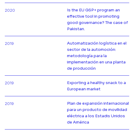
Is the EU GSP+ program an
2020
effective tool in promoting
Más información de
good governance? The case of
Pakistan.
Automatización logística en el
2019
sector de la automoción:
metodología para la
Más información de
implementación en una planta
de producción
Exporting a healthy snack to a
2019
Más información de
European market
Plan de expansión internacional
2019
para un producto de movilidad
Más información de
eléctrica a los Estadis Unidos
de América