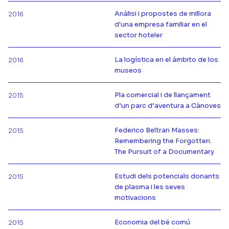
Anàlisi i propostes de millora
2016
d'una empresa familiar en el
Más información de
sector hoteler
La logística en el ámbito de los
2016
Más información de
museos
Pla comercial i de llançament
2015
Más información de
d’un parc d’aventura a Cànoves
Federico Beltran Masses:
2015
Remembering the Forgotten.
Más información de
The Pursuit of a Documentary
Estudi dels potencials donants
2015
de plasma i les seves
Más información de
motivacions
Economia del bé comú
2015
Más información de