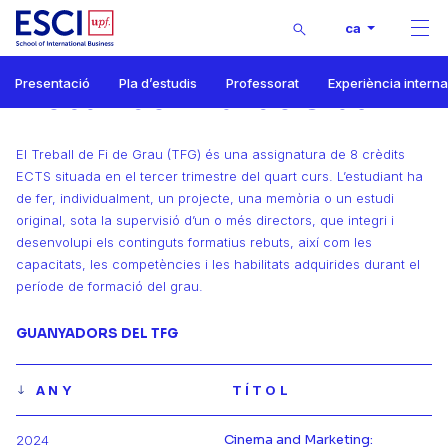
Buscar
ca
Men
Inici
Presentació
Pla d’estudis
Professorat
Experiència intern
Grau en Negocis i Màrqueting Internacionals
Treball de Final de Grau
Treball de Final de Grau
El Treball de Fi de Grau (TFG) és una assignatura de 8 crèdits
ECTS situada en el tercer trimestre del quart curs. L’estudiant ha
de fer, individualment, un projecte, una memòria o un estudi
original, sota la supervisió d’un o més directors, que integri i
desenvolupi els continguts formatius rebuts, així com les
capacitats, les competències i les habilitats adquirides durant el
període de formació del grau.
GUANYADORS DEL TFG
ANY
TÍTOL
Cinema and Marketing:
2024