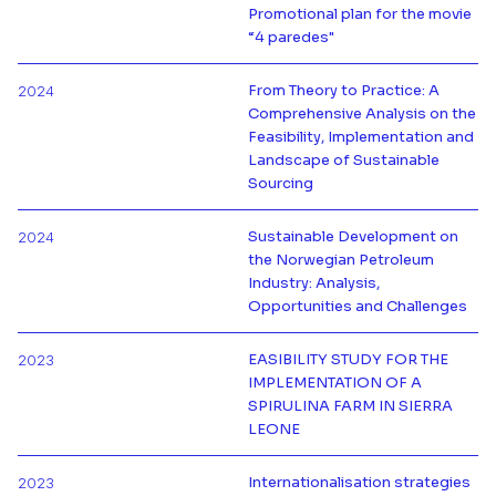
Promotional plan for the movie
Más información de
“4 paredes"
From Theory to Practice: A
2024
Comprehensive Analysis on the
Feasibility, Implementation and
Más información de
Landscape of Sustainable
Sourcing
Sustainable Development on
2024
the Norwegian Petroleum
Más información de
Industry: Analysis,
Opportunities and Challenges
EASIBILITY STUDY FOR THE
2023
IMPLEMENTATION OF A
Más información de
SPIRULINA FARM IN SIERRA
LEONE
Internationalisation strategies
2023