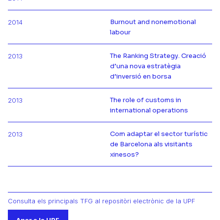
Más información de
Burnout and nonemotional
2014
Más información de
labour
The Ranking Strategy. Creació
2013
d’una nova estratègia
Más información de
d’inversió en borsa
The role of customs in
2013
Más información de
international operations
Com adaptar el sector turístic
2013
de Barcelona als visitants
Más información de
xinesos?
Consulta els principals TFG al repositòri electrònic de la UPF
Anar a la UPF