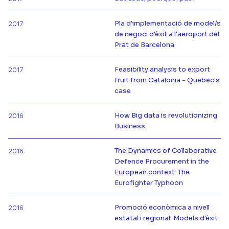
Más información de
Pla d'implementació de model/s
2017
de negoci d'èxit a l'aeroport del
Más información de
Prat de Barcelona
Feasibility analysis to export
2017
fruit from Catalonia - Quebec's
Más información de
case
How Big data is revolutionizing
2016
Más información de
Business
The Dynamics of Collaborative
2016
Defence Procurement in the
Más información de
European context. The
Eurofighter Typhoon
Promoció econòmica a nivell
2016
Más información de
estatal i regional: Models d'èxit