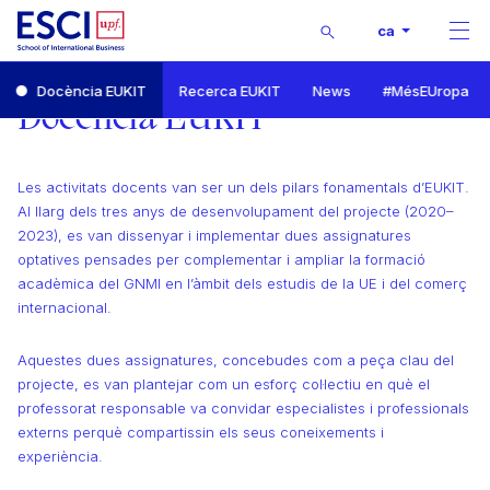
Buscar
ca
Men
Inici
Docència EUKIT
Recerca EUKIT
News
#MésEUropa
EUKIT - Coneixement i innovació per als reptes del comerç europeu
Docència EUKIT
Docència EUKIT
Les activitats docents van ser un dels pilars fonamentals d’EUKIT.
Al llarg dels tres anys de desenvolupament del projecte (2020–
2023), es van dissenyar i implementar dues assignatures
optatives pensades per complementar i ampliar la formació
acadèmica del GNMI en l’àmbit dels estudis de la UE i del comerç
internacional.
Aquestes dues assignatures, concebudes com a peça clau del
projecte, es van plantejar com un esforç col·lectiu en què el
professorat responsable va convidar especialistes i professionals
externs perquè compartissin els seus coneixements i
experiència.