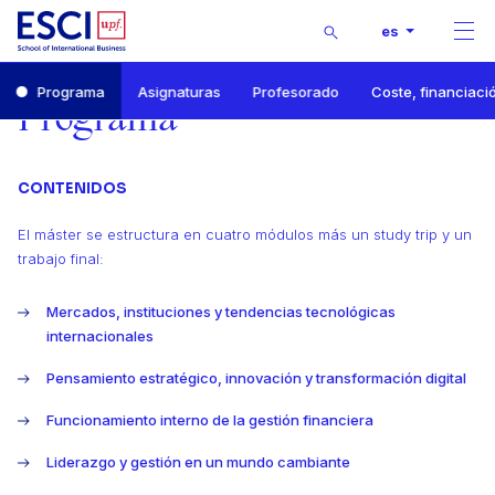
Buscar
es
Men
Inicio
Programa
Asignaturas
Profesorado
Coste, financiaci
Máster en International Management
Programa
Programa
CONTENIDOS
El máster se estructura en cuatro módulos más un study trip y un
trabajo final:
Mercados, instituciones y tendencias tecnológicas
internacionales
Pensamiento estratégico, innovación y transformación digital
Funcionamiento interno de la gestión financiera
Liderazgo y gestión en un mundo cambiante