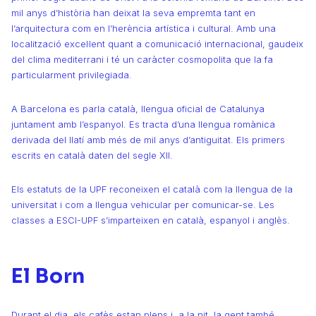
mil anys d’història han deixat la seva empremta tant en
l’arquitectura com en l’herència artística i cultural. Amb una
localització excel·lent quant a comunicació internacional, gaudeix
del clima mediterrani i té un caràcter cosmopolita que la fa
particularment privilegiada.
A Barcelona es parla català, llengua oficial de Catalunya
juntament amb l’espanyol. Es tracta d’una llengua romànica
derivada del llatí amb més de mil anys d’antiguitat. Els primers
escrits en català daten del segle XII.
Els estatuts de la UPF reconeixen el català com la llengua de la
universitat i com a llengua vehicular per comunicar-se. Les
classes a ESCI-UPF s’imparteixen en català, espanyol i anglès.
El Born
Durant el dia, els cafès estan plens i, a la nit, la gent també