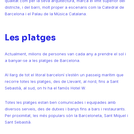
qualitat com per la seva arquitectura, marca el límit superior del
districte, i del barri, molt proper a escenaris com la Catedral de
Barcelona i el Palau de la Música Catalana.
Les platges
Actualment, milions de persones van cada any a prendre el sol i
a banyar-se a les platges de Barcelona.
Al llarg de tot el litoral barceloní s’estén un passeig marítim que
recorre totes les platges, des de Llevant, al nord, fins a Sant
Sebastià, al sud, on hi ha el famós Hotel W.
Totes les platges estan ben comunicades i equipades amb
diversos serveis, des de dutxes i banys fins a bars i restaurants.
Per proximitat, les més populars són la Barceloneta, Sant Miquel i
Sant Sebastià.