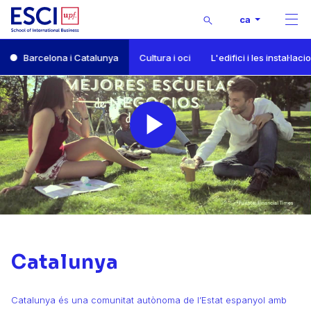
Buscar
ca
Men
Inici
Barcelona i Catalunya
Cultura i oci
L'edifici i les instal·laci
Vida universitària
Barcelona i Catalunya
Play
Video
Catalunya
Catalunya és una comunitat autònoma de l’Estat espanyol amb