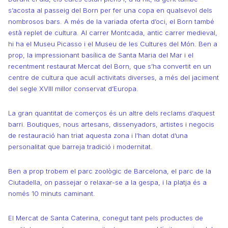
s’acosta al passeig del Born per fer una copa en qualsevol dels
nombrosos bars. A més de la variada oferta d’oci, el Born també
està replet de cultura. Al carrer Montcada, antic carrer medieval,
hi ha el Museu Picasso i el Museu de les Cultures del Món. Ben a
prop, la impressionant basílica de Santa Maria del Mar i el
recentment restaurat Mercat del Born, que s’ha convertit en un
centre de cultura que acull activitats diverses, a més del jaciment
del segle XVIII millor conservat d’Europa.
La gran quantitat de comerços és un altre dels reclams d’aquest
barri. Boutiques, nous artesans, dissenyadors, artistes i negocis
de restauració han triat aquesta zona i l’han dotat d’una
personalitat que barreja tradició i modernitat.
Ben a prop trobem el parc zoològic de Barcelona, el parc de la
Ciutadella, on passejar o relaxar-se a la gespa, i la platja és a
només 10 minuts caminant.
El Mercat de Santa Caterina, conegut tant pels productes de