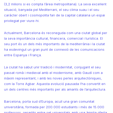
(3,2 milions si es compta l’àrea metropolitana). La seva excel·lent
situació, banyada pel Mediterrani, el seu clima suau i el seu
caràcter obert i cosmopolita fan de la capital catalana un espai
privilegiat per viure-hi.
Actualment, Barcelona és reconeguda com una ciutat global per
la seva importància cultural, financera, comercial i turística. El
seu port és un dels més importants de la mediterrània i la ciutat
ha esdevingut un gran punt de connexió de les comunicacions
entre Espanya i França.
La ciutat ha sabut unir tradició i modernitat, conjugant el seu
passat romà i medieval amb el modernisme, amb Gaudí com a
màxim representant, i amb les noves perles arquitectòniques,
com la Torre Agbar. Aquesta evolució pausada l’ha convertit en
un dels centres més importants per als amants de l’arquitectura.
Barcelona, porta sud d’Europa, acull una gran comunitat
universitària, formada per 200.000 estudiants i més de 15.000
professors, repartits entre set universitats amb una àmplia oferta