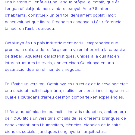
una història mil·lenària i una llengua pròpia, el català, que és
llengua oficial juntament amb l’espanyol. Amb 7,5 milions
d’habitants, constitueix un territori densament poblat i molt
desenvolupat que lidera l’economia espanyola i és referència,
també, en l’àmbit europeu.
Catalunya és un país industrialment actiu i emprenedor que
promou la cultura de l’esforç com a valor inherent a la capacitat
de treball. Aquestes característiques, unides a la qualitat en
infraestructures i serveis, converteixen Catalunya en una
destinació ideal en el món dels negocis.
En l’àmbit universitari, Catalunya és un reflex de la seva societat:
una societat multidisciplinària, multidimensional i multilingüe en la
qual els ciutadans d’arreu del món comparteixen experiències.
L’oferta acadèmica inclou molts itineraris educatius, amb entorn
de 1.000 títols universitaris oficials de les diferents branques de
coneixement: arts i humanitats, ciències, ciències de la salut,
ciències socials i jurídiques i enginyeria i arquitectura