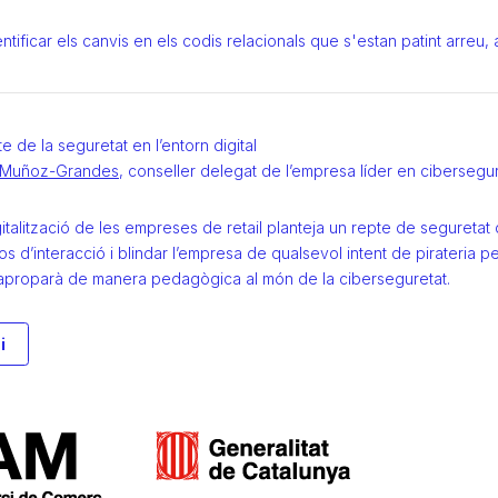
entificar els canvis en els codis relacionals que s'estan patint arreu
te de la seguretat en l’entorn digital
n Muñoz-Grandes
, conseller delegat de l’empresa líder en cibersegu
italització de les empreses de retail planteja un repte de seguretat
os d’interacció i blindar l’empresa de qualsevol intent de pirateria p
aproparà de manera pedagògica al món de la ciberseguretat.
i