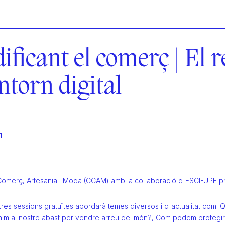
ificant el comerç | El r
entorn digital
1
Comerç, Artesania i Moda
(CCAM) amb la col·laboració d'ESCI-UPF pr
tres sessions gratuïtes abordarà temes diversos i d'actualitat com:
tenim al nostre abast per vendre arreu del món?, Com podem protegir