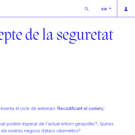
Buscar
Acc
ca
epte de la seguretat
esenta el cicle de webinars ‘
Recodificant el comerç
’.
 Què podem esperar de l'actual entorn geopolític?, Quines
 els nostres negocis d’atacs cibernètics?