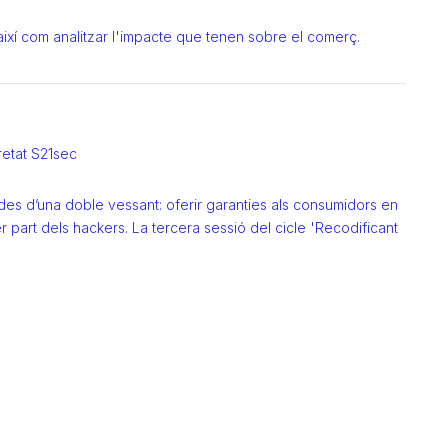
, així com analitzar l'impacte que tenen sobre el comerç.
retat S21sec
 des d’una doble vessant: oferir garanties als consumidors en
er part dels hackers. La tercera sessió del cicle 'Recodificant