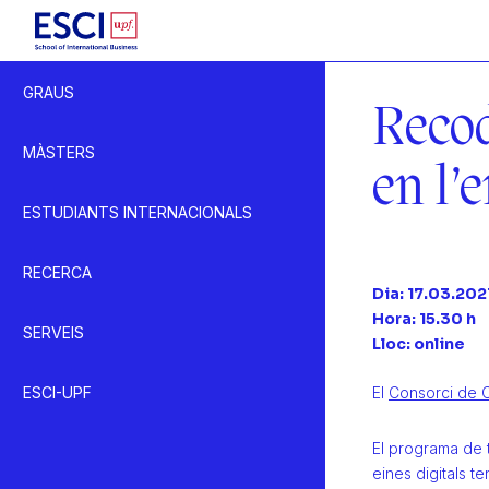
Inici
GRAUS
Agenda
Recod
Evento
MÀSTERS
en l’
ESTUDIANTS INTERNACIONALS
RECERCA
Dia: 17.03.202
Hora: 15.30 h
SERVEIS
Lloc: online
ESCI-UPF
El
Consorci de 
El programa de 
eines digitals 