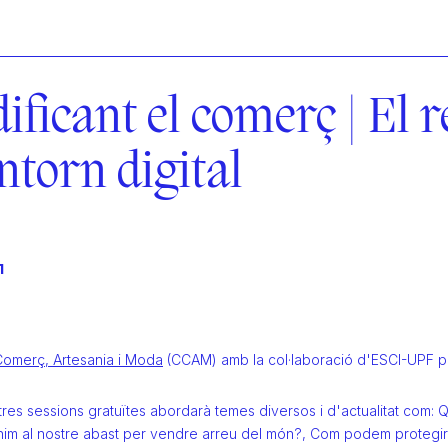
ificant el comerç | El r
entorn digital
1
Comerç, Artesania i Moda
(CCAM) amb la col·laboració d'ESCI-UPF pr
tres sessions gratuïtes abordarà temes diversos i d'actualitat com:
tenim al nostre abast per vendre arreu del món?, Com podem protegir