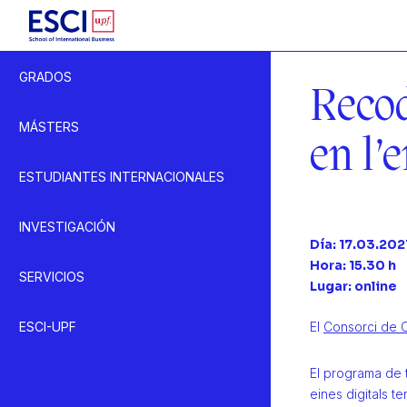
Inicio
GRADOS
Agenda
Recod
Evento
MÁSTERS
en l’
ESTUDIANTES INTERNACIONALES
INVESTIGACIÓN
Día: 17.03.202
Hora: 15.30 h
SERVICIOS
Lugar: online
ESCI-UPF
El
Consorci de 
El programa de 
eines digitals 