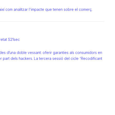
, així com analitzar l'impacte que tenen sobre el comerç.
retat S21sec
 des d’una doble vessant: oferir garanties als consumidors en
er part dels hackers. La tercera sessió del cicle 'Recodificant