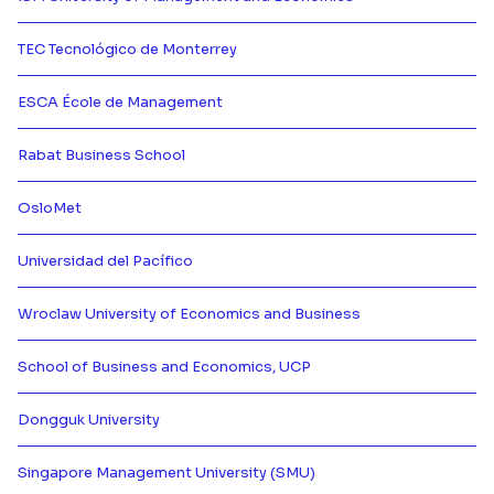
Más información de {[{ partner.n
TEC Tecnológico de Monterrey
Más información de {[{ partner.n
ESCA École de Management
Más información de {[{ partner.n
Rabat Business School
Más información de {[{ partner.n
OsloMet
Más información de {[{ partner.n
Universidad del Pacífico
Más información de {[{ partner.n
Wroclaw University of Economics and Business
Más información de {[{ partner.n
School of Business and Economics, UCP
Más información de {[{ partner.n
Dongguk University
Más información de {[{ partner.n
Singapore Management University (SMU)
Más información de {[{ partner.n