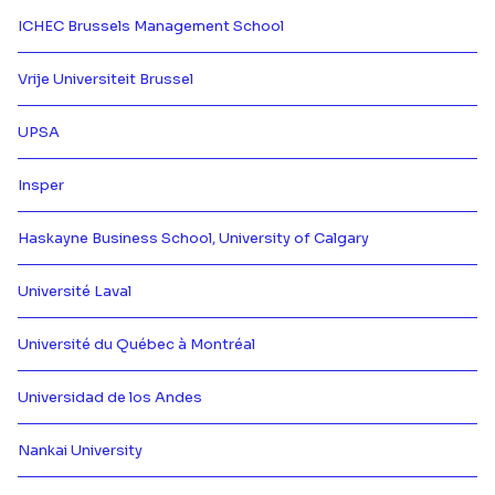
ICHEC Brussels Management School
Más información de {[{ partner.n
Vrije Universiteit Brussel
Más información de {[{ partner.n
UPSA
Más información de {[{ partner.n
Insper
Más información de {[{ partner.n
Haskayne Business School, University of Calgary
Más información de {[{ partner.n
Université Laval
Más información de {[{ partner.n
Université du Québec à Montréal
Más información de {[{ partner.n
Universidad de los Andes
Más información de {[{ partner.n
Nankai University
Más información de {[{ partner.n