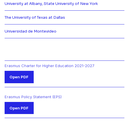
University at Albany, State University of New York
Más información de {[{ partner.n
The University of Texas at Dallas
Más información de {[{ partner.n
Universidad de Montevideo
Más información de {[{ partner.n
Erasmus Charter for Higher Education 2021-2027
Open PDF
Erasmus Policy Statement (EPS)
Open PDF