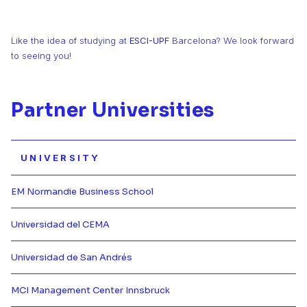
Like the idea of studying at
ESCI-UPF
Barcelona? We look forward
to seeing you!
Partner Universities
UNIVERSITY
EM Normandie Business School
Más información de {[{ partner.n
Universidad del CEMA
Más información de {[{ partner.n
Universidad de San Andrés
Más información de {[{ partner.n
MCI Management Center Innsbruck
Más información de {[{ partner.n