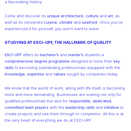
a fascinating history.
Come and discover its
unique architecture
,
culture
and
art
, as
well as its renowned
cuisine
,
climate
and
seafront
. Once you’ve
experienced it for yourself, you won’t want to leave
STUDYING AT ESCI-UPF, THE HALLMARK OF QUALITY
ESCI-UPF
offers its
bachelor’s
and
master’s
students a
comprehensive degree programme
designed to hone their
key
skills
to becoming outstanding professionals equipped with the
knowledge
,
expertise
and
values
sought by companies today.
We know that the world of work, along with life itself, is becoming
more and more demanding. Businesses are looking not only for
qualified professionals but also for
responsible
,
dedicated
,
committed
team
players
with the
leadership skills
and
initiative
to
create projects and see them through to completion. All this is at
the very heart of everything we do at ESCI-UPF.