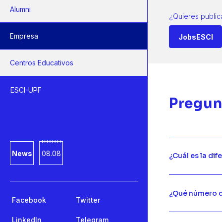
Alumni
¿Quieres public
Empresa
JobsESCI
Centros Educativos
ESCI-UPF
Pregun
News
08.08
¿Cuál es la dif
¿Qué número d
Facebook
Twitter
LinkedIn
Telegram