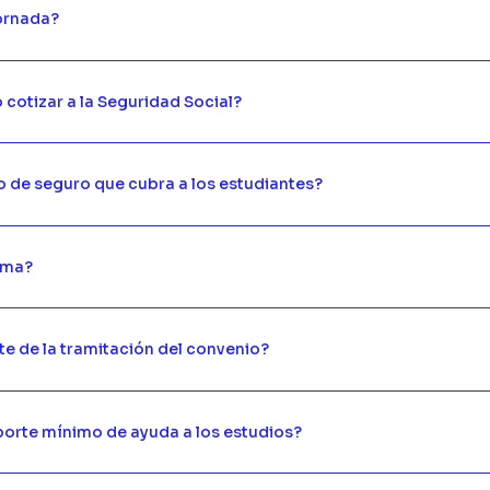
jornada?
 cotizar a la Seguridad Social?
o de seguro que cubra a los estudiantes?
rma?
ste de la tramitación del convenio?
porte mínimo de ayuda a los estudios?