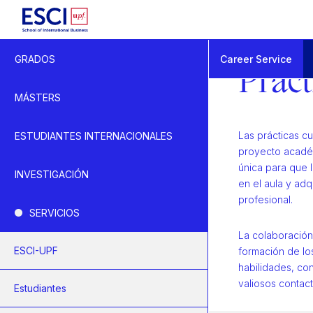
Inicio
Career Service
GRADOS
Empresa
Práct
Prácticas de empres
MÁSTERS
Las prácticas cu
ESTUDIANTES INTERNACIONALES
proyecto acadé
única para que 
INVESTIGACIÓN
en el aula y adq
profesional.
SERVICIOS
La colaboració
ESCI-UPF
formación de los
habilidades, co
valiosos contact
Estudiantes