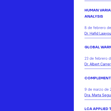
HUMAN VARIA
ANALYSIS
8 de febrero de
Dr. Hafid Laayou
GLOBAL WARM
23 de febrero d
Dr. Albert Carre
COMPLEMENT
9 de marzo de 
Dra. Marta Segu
LCA APPLIED