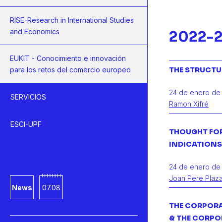
RISE-Research in International Studies
and Economics
2022-
EUKIT - Conocimiento e innovación
para los retos del comercio europeo
THE STRUCTU
24 de enero de
SERVICIOS
Ramon Xifré
ESCI-UPF
THOUGHT FOR
INDICATIONS 
24 de enero de
Joan Pere Plaz
News
07.08
THE CORPORAT
& THE CORPO