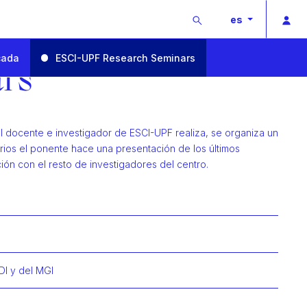
Buscar
Ac
es
cada
ESCI-UPF Research Seminars
ars
al docente e investigador de ESCI-UPF realiza, se organiza un
rios el ponente hace una presentación de los últimos
ión con el resto de investigadores del centro.
DI y del MGI
mación de Tomislav