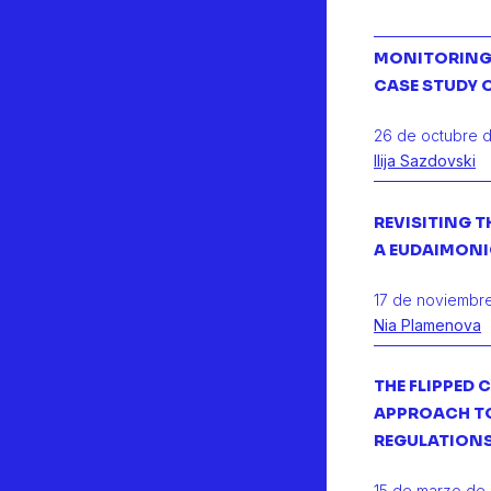
MONITORING 
CASE STUDY 
26 de octubre 
Ilija Sazdovski
REVISITING 
A EUDAIMONIC
17 de noviembr
Nia Plamenova
THE FLIPPED
APPROACH TO
REGULATIONS
15 de marzo de