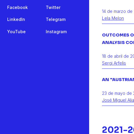
Facebook
Twitter
14 de marzo de
Lela Melon
LinkedIn
Telegram
YouTube
Instagram
OUTCOMES OF
ANALYSIS CO
18 de abril de 2
Sergi Arfelis
AN "AUSTRIA
23 de mayo de 
José Miguel Ali
2021-