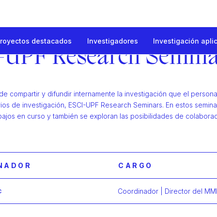
royectos destacados
Investigadores
Investigación apli
 investigación
-UPF Research Semin
eminars
de compartir y difundir internamente la investigación que el person
rios de investigación, ESCI-UPF Research Seminars. En estos semina
bajos en curso y también se exploran las posibilidades de colaborac
NADOR
CARGO
c
Coordinador | Director del MM
Más infor