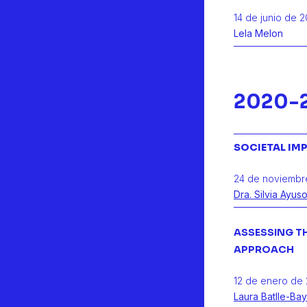
14 de junio de 
Lela Melon
2020-
SOCIETAL I
24 de noviembr
Dra. Silvia Ayus
ASSESSING THE
APPROACH
12 de enero de 
Laura Batlle-Ba