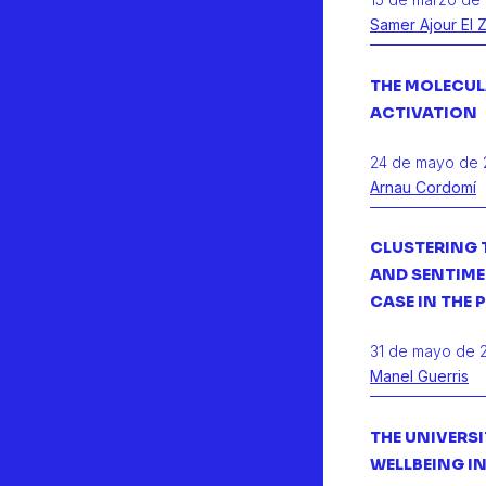
Samer Ajour El 
THE MOLECUL
ACTIVATION
24 de mayo de 
Arnau Cordomí
CLUSTERING 
AND SENTIME
CASE IN THE 
31 de mayo de 
Manel Guerris
THE UNIVERS
WELLBEING I