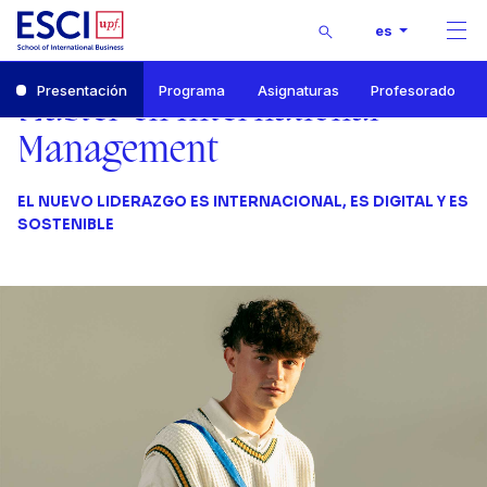
Buscar
es
Men
Inicio
Presentación
Programa
Asignaturas
Profesorado
Máster en International Management
Máster en International
Presentación
Management
EL NUEVO LIDERAZGO ES INTERNACIONAL, ES DIGITAL Y ES
SOSTENIBLE