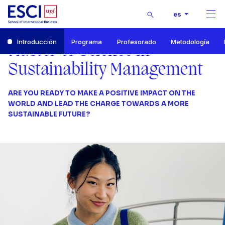
Buscar
es
Men
Inicio
Introducción
Programa
Profesorado
Metodología
Master of Science in Sustainability Management
Master of Science in
Introducción
Sustainability Management
ARE YOU READY TO MAKE A POSITIVE IMPACT ON THE
WORLD AND LEAD THE CHARGE TOWARDS A MORE
SUSTAINABLE FUTURE?