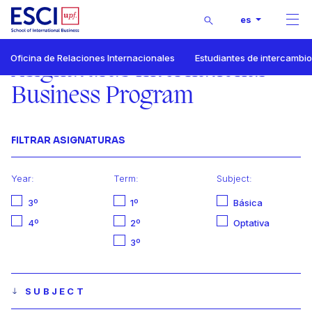
Buscar
es
Men
Start
Oficina de Relaciones Internacionales
Estudiantes de intercambio
Programas
Asignaturas International
Asignaturas International Business Program
Business Program
FILTRAR ASIGNATURAS
Year:
Term:
Subject:
3º
1º
Básica
4º
2º
Optativa
3º
SUBJECT