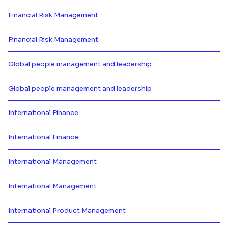
Financial Risk Management
Más información de Financial R
Financial Risk Management
Más información de Financial R
Global people management and leadership
Más información de Global peopl
Global people management and leadership
Más información de Global peopl
International Finance
Más información de International
International Finance
Más información de International
International Management
Más información de Internation
International Management
Más información de Internation
International Product Management
Más información de Internationa