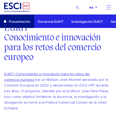
Buscar
es
Men
Inicio
Presentación
Docencia EUKIT
Investigación EUKIT
Ne
EUKIT - Conocimiento e innovación para los retos del comercio europeo
EUKIT
Presentación
Conocimiento e innovación
para los retos del comercio
europeo
EUKIT–Conocimiento e innovación para los retos del
comercio
europeo
fue
un Módulo Jean Monnet aprobado por la
Comisión Europea en 2020 y desarrollado en ESCI-UPF durante
tres años. El proyecto, liderado por el profesor Joan Pere Plaza,
tuvo como objetivo fortalecer la docencia, la investigación y la
divulgación en torno a la Política Comercial Común de la Unión
Europea.