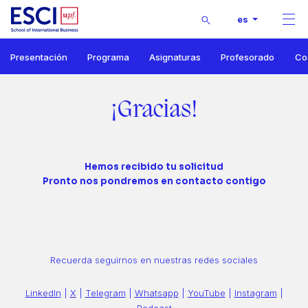
Buscar
es
Men
Inicio
Presentación
Programa
Asignaturas
Profesorado
Cos
Máster en International Management
Thank You
¡Gracias!
Hemos recibido tu solicitud
Pronto nos pondremos en contacto contigo
Recuerda seguirnos en nuestras redes sociales
LinkedIn
|
X
|
Telegram
|
Whatsapp
|
YouTube
|
Instagram
|
Podcast