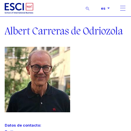
Buscar
es
Men
Inicio
Profesor
Albert Carreras de Odriozola
Datos de contacto: