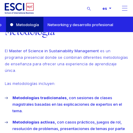
Buscar
es
Men
Inicio
o
Metodología
Networking y desarrollo profesional
Master of Science in Sustainability Management
Metodología
Metodología
El
Master of Science in Sustainability Management
es un
programa presencial donde se combinan diferentes metodologías
de enseñanza para ofrecer una experiencia de aprendizaje
única.
Las metodologías incluyen:
Metodologías tradicionales
, con sesiones de clases
magistrales basadas en las explicaciones de expertos en el
tema.
Metodologías activas
, con casos prácticos, juegos de rol,
resolución de problemas, presentaciones de temas por parte