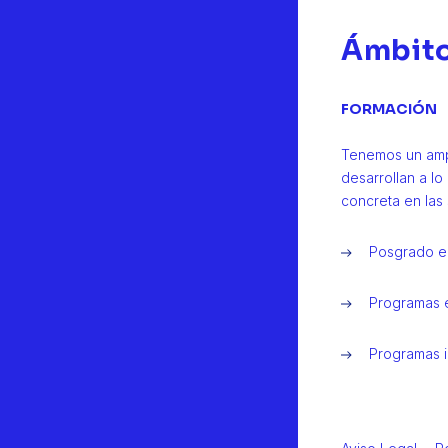
Ámbito
FORMACIÓN
Tenemos un amp
desarrollan a l
concreta en las 
Posgrado e
Programas 
Programas 