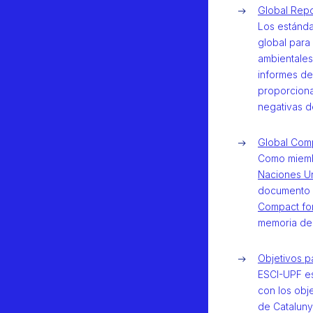
Global Repor
Los estánda
global para
ambientales
informes de
proporciona
negativas de
Global Comp
Como miemb
Naciones U
documento 
Compact for
memoria de 
Objetivos p
ESCI-UPF es
con los obj
de Cataluny