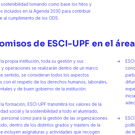
sostenibilidad tomando como base los hitos y
 incluidos en la Agenda 2030 para contribuir
e al cumplimiento de los ODS.
misos de ESCI-UPF en el área
la propia institución, toda su gestión y sus
ESCI
 y operaciones se realizarán dentro de un marco
conoc
ste sentido, se consideran todos los aspectos
part
s con el respeto de los derechos humanos, laborales,
difun
tales y de buen gobierno de la institución.
expe
inic
adec
la formación, ESCI-UPF transmitirá los valores de la
dad social y la sostenibilidad a todo el alumnado,
el personal como para la gestión de las organizaciones.
ESCI
ido, dentro de los distintos grados y másters de la
polít
, se incluyen asignaturas y actividades que recogen
de m