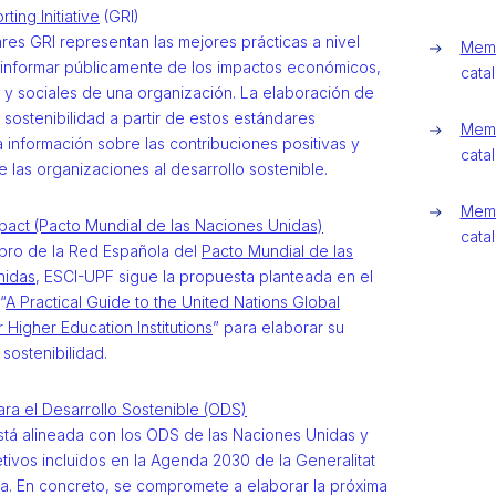
ting Initiative
(GRI)
res GRI representan las mejores prácticas a nivel
Memo
 informar públicamente de los impactos económicos,
catal
 y sociales de una organización. La elaboración de
 sostenibilidad a partir de estos estándares
Memo
 información sobre las contribuciones positivas y
catal
 las organizaciones al desarrollo sostenible.
Memo
act (Pacto Mundial de las Naciones Unidas)
catal
ro de la Red Española del
Pacto Mundial de las
nidas
, ESCI-UPF sigue la propuesta planteada en el
“
A Practical Guide to the United Nations Global
 Higher Education Institutions
” para elaborar su
sostenibilidad.
ara el Desarrollo Sostenible (ODS)
tá alineada con los ODS de las Naciones Unidas y
etivos incluidos en la Agenda 2030 de la Generalitat
a. En concreto, se compromete a elaborar la próxima