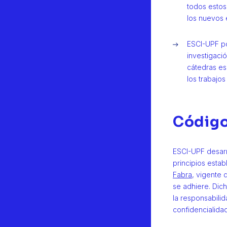
todos estos
los nuevos 
ESCI-UPF po
investigació
cátedras es
los trabajos
Código
ESCI-UPF desarr
principios esta
Fabra
, vigente 
se adhiere. Dich
la responsabilid
confidencialidad