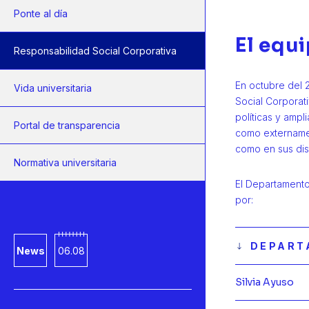
Ponte al día
El equ
Responsabilidad Social Corporativa
En octubre del 
Vida universitaria
Social Corporat
políticas y ampl
Portal de transparencia
como externament
como en sus dis
Normativa universitaria
El Departamento
por:
DEPART
News
06.08
Silvia Ayuso