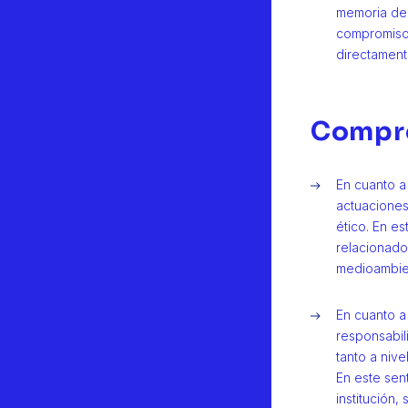
memoria de 
compromisos
directament
Compro
En cuanto a 
actuaciones
ético. En e
relacionado
medioambien
En cuanto a 
responsabili
tanto a niv
En este sent
institución