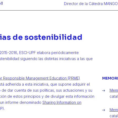
ll
Director de la Cátedra MANGO
Más infor
as de sostenibilidad
2015-2016, ESCI-UPF elabora periódicamente
enibilidad siguiendo las distintas iniciativas a las que
for Responsible Management Education (PRME)
MEMORI
á adherida a esta iniciativa, que supone adquirir el
de dar cuenta de sus políticas, sus actuaciones y su
Memo
ión de estos principios y de divulgar esta información
catal
e un informe denominado
Sharing Information on
P).
Memo
catal