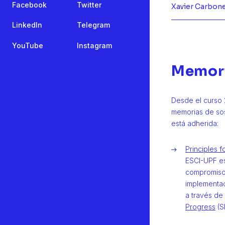
Facebook
Twitter
Xavier Carbone
LinkedIn
Telegram
YouTube
Instagram
Memori
Desde el curso 
memorias de sost
está adherida:
Principles 
ESCI-UPF est
compromiso 
implementac
a través d
Progress
(SI