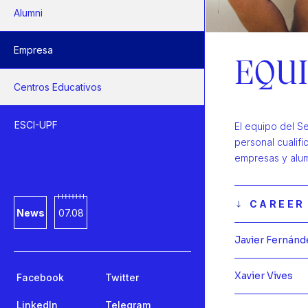
Alumni
Empresa
EQU
Centros Educativos
ESCI-UPF
El equipo del S
personal cualif
empresas y alum
CAREER
News
07.08
Javier Fernánd
Xavier Vives
Facebook
Twitter
LinkedIn
Telegram