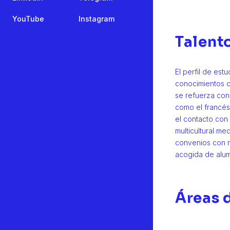
YouTube
Instagram
Talent
El perfil de est
conocimientos 
se refuerza con
como el francés,
el contacto con
multicultural me
convenios con m
acogida de alum
Áreas 