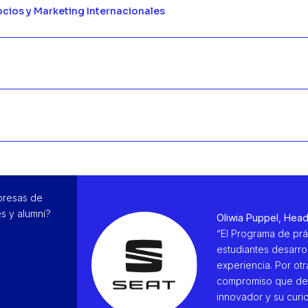
cios y Marketing Internacionales
presas de
s y alumni?
Oliwia Puppel, Head 
“El Programa de prá
estudiantes desarro
experiencia. Por otra
compromiso que demu
innovador y su curi