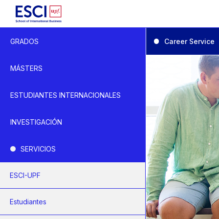
Inicio
Career Service
GRADOS
Empresa
Career Service
MÁSTERS
ESTUDIANTES INTERNACIONALES
INVESTIGACIÓN
SERVICIOS
ESCI-UPF
Estudiantes