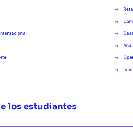
Reta
Come
internacional
Desa
Anál
orte
Oper
Inno
de los estudiantes