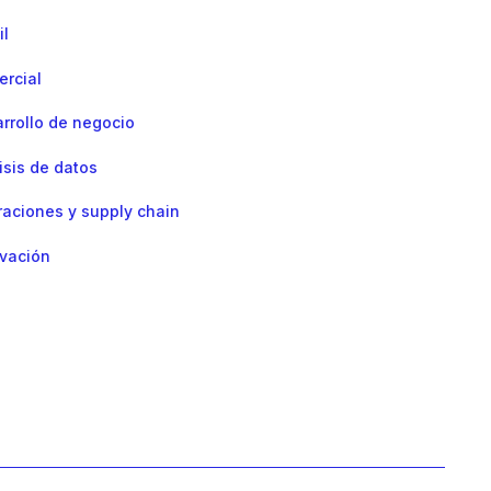
il
rcial
rrollo de negocio
isis de datos
aciones y supply chain
vación