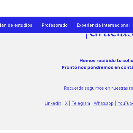
lan de estudios
Profesorado
Experiencia internacional
¡Gracias
Marketing Internacionales
Hemos recibido tu soli
Pronto nos pondremos en cont
Recuerda seguirnos en nuestras re
LinkedIn
|
X
|
Telegram
|
Whatsapp
|
YouTub