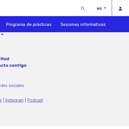
Buscar
Ac
es
Programa de prácticas
Sesiones informativas
!
citud
acto contigo
des sociales
e
|
Instagram
|
Podcast