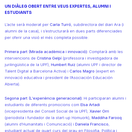
UN DIÀLEG OBERT ENTRE VEUS EXPERTES, ALUMNI I
ESTUDIANTS
L’acte serà moderat per
Carla Turró
, subdirectora del diari Ara (i
alumni de la casa), i s’estructurarà en dues parts diferenciades
per oferir una visió el més completa possible:
Primera part (Mirada acadèmica i innovació):
Comptarà amb les
intervencions de
Cristina Gelpí
(professora i investigadora de
jurilingüística de la UPF),
Humbert Ruiz
(alumni UPF i director de
Talent Digital a Barcelona Activa) i
Carlos Magro
(expert en
innovació educativa i president de l’Asociación Educación
Abierta).
Segona part (L'experiència generacional):
Hi participaran alumni i
estudiants de diferents promocions com
Elsa Artadi
(vicepresidenta del Consell Social de la UPF),
Xavier Orri
(periodista i fundador de la start-up Homuork),
Maddiha Farooq
(alumni d'Humanitats i Comunicació) i
Daniela Francisco
,
estudiant actual de quart curs del grau en Filosofia, Política i