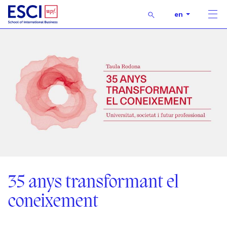
Buscar
en
Men
Start
Diary
Evento
35 anys transformant el
coneixement